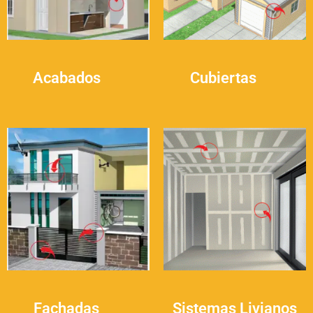
Acabados
(7)
Cubiertas
(6)
Fachadas
(5)
Sistemas Livianos