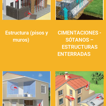
Estructura (pisos y
CIMENTACIONES -
muros)
(27)
SÓTANOS –
ESTRUCTURAS
ENTERRADAS
(22)